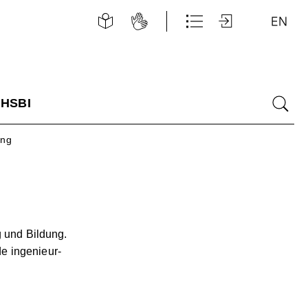
Leichte
Gebärdensprache
Schnellzugriff
Login
E
Sprache
 HSBI
Suche
ung
g und Bildung.
e ingenieur-