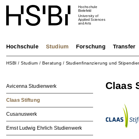
Hochschule
Bielefeld
University of
Applied Sciences
and Arts
Hochschule
Studium
Forschung
Transfer
HSBI
Studium
Beratung
Studienfinanzierung und Stipendie
/
/
/
Claas 
Avicenna Studienwerk
Claas Stiftung
Cusanuswerk
Ernst Ludwig Ehrlich Studienwerk