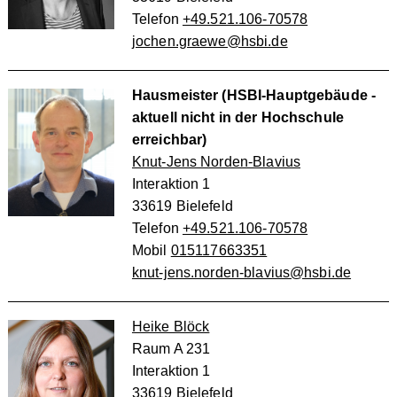
Telefon
+49.521.106-70578
jochen.graewe@hsbi.de
Hausmeister (HSBI-Hauptgebäude -
aktuell nicht in der Hochschule
erreichbar)
Knut-Jens Norden-Blavius
Interaktion 1
33619 Bielefeld
Telefon
+49.521.106-70578
Mobil
015117663351
knut-jens.norden-blavius@hsbi.de
Heike Blöck
Raum A 231
Interaktion 1
33619 Bielefeld