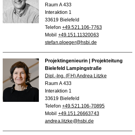
Raum A 433
Interaktion 1
33619 Bielefeld
Telefon
+49.521.106-7763
Mobil
+49.151.11320063
stefan.ploeger@hsbi.de
Projektingenieurin | Projekteitung
Bielefeld Lampingstraße
Dipl.-Ing. (FH) Andrea Litzke
Raum A 433
Interaktion 1
33619 Bielefeld
Telefon
+49.521.106-70895
Mobil
+49.151.26663743
andrea.litzke@hsbi.de