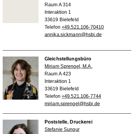
Raum A 314
Interaktion 1
33619 Bielefeld
Telefon
+49.521.106-70410
annika.sickmann@hsbi.de
Gleichstellungsbüro
Miriam Sprengel, M.A.
Raum A 423
Interaktion 1
33619 Bielefeld
Telefon
+49.521.106-7744
miriam.sprengel@hsbi.de
Poststelle, Druckerei
Stefanie Sungur