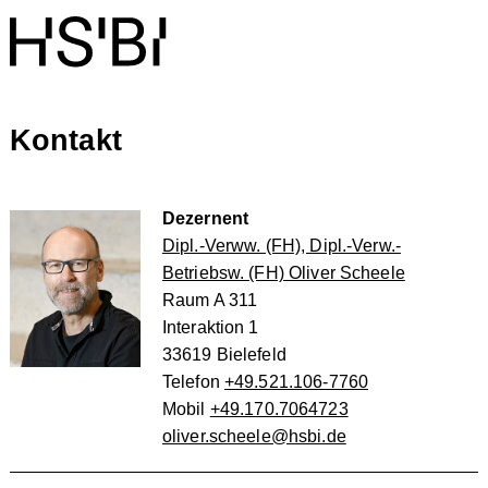
Kontakt
Dezernent
Dipl.-Verww. (FH), Dipl.-Verw.-
Betriebsw. (FH) Oliver Scheele
Raum A 311
Interaktion 1
33619 Bielefeld
Telefon
+49.521.106-7760
Mobil
+49.170.7064723
oliver.scheele@hsbi.de