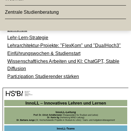
Projekte zu folgenden Themenbereichen
realisieren:
Zentrale Studienberatung
Förderprogramm „Innovative Curriculums- und
Lehrentwicklung" (ICL)
Lehrpreis
Lehr-Lern-Strategie
Lehrarchitektur-Projekte: "FlexKom" und "DualHoch3"
Einführungswochen & Studienstart
Wissenschaftliches Arbeiten und KI: ChatGPT, Stable
Diffusion
Partizipation Studierender stärken