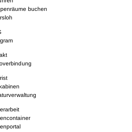
ühren
penräume buchen
rsloh
S
agram
akt
overbindung
rist
kabinen
raturverwaltung
erarbeit
encontainer
enportal