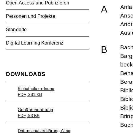
Open Access und Publizieren
A
Anfa
Ansc
Personen und Projekte
Arto
Standorte
Ausl
Digital Learning Konferenz
B
Bach
Barg
beck
Bena
DOWNLOADS
Bera
Bibliotheksordnung
Bibl
PDF, 281 KB
Bibl
Bibl
Gebührenordnung
PDF, 93 KB
Brin
Buch
Datenschutzerklärung Alma