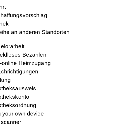
hrt
haffungsvorschlag
thek
eihe an anderen Standorten
elorarbeit
eldloses Bezahlen
-online Heimzugang
chrichtigungen
tung
iotheksausweis
iothekskonto
iotheksordnung
g your own device
scanner