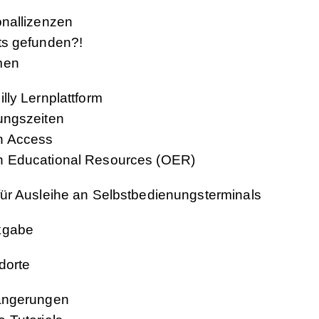
onallizenzen
ts gefunden?!
men
lly Lernplattform
ungszeiten
 Access
 Educational Resources (OER)
für Ausleihe an Selbstbedienungsterminals
kgabe
dorte
ängerungen