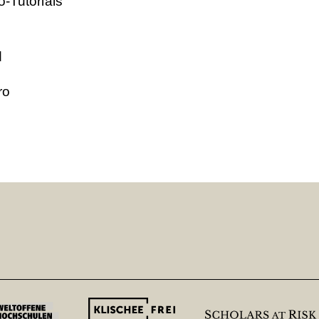
o-Tutorials
d
ro