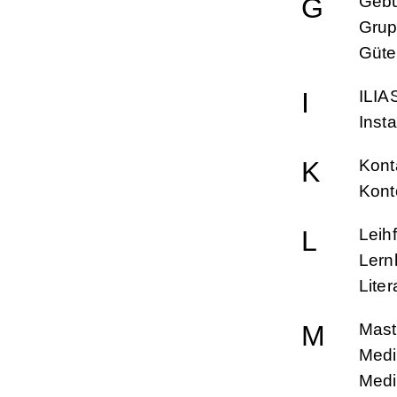
G
Geb
Grup
Güte
I
ILIA
Inst
K
Kont
Kont
L
Leihf
Lern
Lite
M
Mast
Medi
Medi