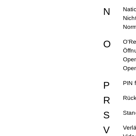
N
Nati
Nich
Nor
O
O'Rei
Öffn
Open
Open
P
PIN 
R
Rüc
S
Stan
V
Verl