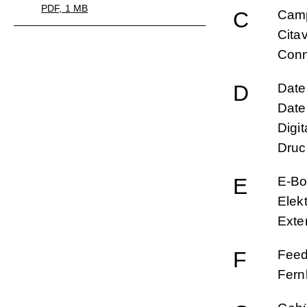
PDF, 1 MB
C
Cam
Citav
Conn
D
Dat
Date
Digi
Druc
E
E-Bo
Elek
Exte
F
Fee
Fern