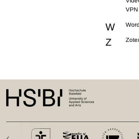
Vide
VPN
W
Wor
Z
Zote
‹