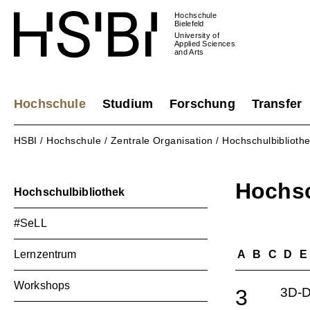
Hochschule
Bielefeld
University of
Applied Sciences
and Arts
Hochschule
Studium
Forschung
Transfer
HSBI
Hochschule
Zentrale Organisation
Hochschulbiblioth
/
/
/
Hochsc
Hochschulbibliothek
#SeLL
Lernzentrum
A
B
C
D
E
Workshops
3
3D-D