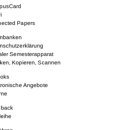
pusCard
i
ected Papers
enbanken
nschutzerklärung
taler Semesterapparat
ken, Kopieren, Scannen
oks
tronische Angebote
rne
dback
leihe