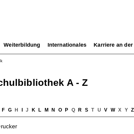
Weiterbildung
Internationales
Karriere an der
ek
hulbibliothek A - Z
F
G
H
I
J
K
L
M
N
O
P
Q
R
S
T
U
V
W
X
Y
rucker