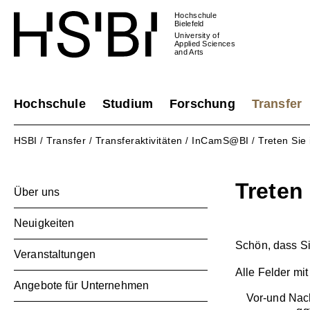
Hochschule
Bielefeld
University of
Applied Sciences
and Arts
Hochschule
Studium
Forschung
Transfer
HSBI
Transfer
Transferaktivitäten
InCamS@BI
Treten Sie
/
/
/
/
Treten
Über uns
Neuigkeiten
Schön, dass Si
Veranstaltungen
Alle Felder mit 
Angebote für Unternehmen
Vor-und Na