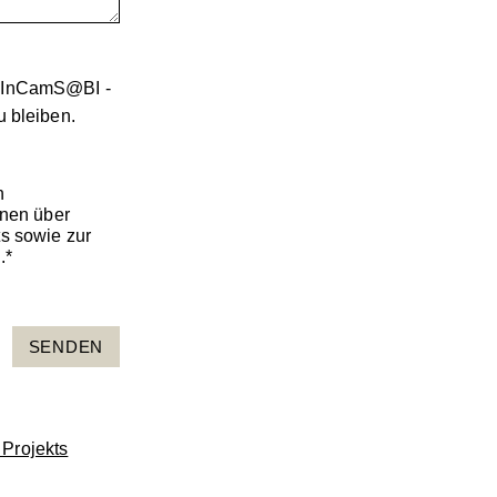
t InCamS@BI -
u bleiben.
n
onen über
s sowie zur
.*
 Projekts