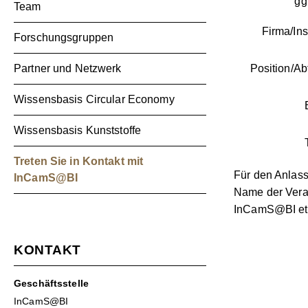
ggf
Team
Firma/Inst
Forschungsgruppen
Partner und Netzwerk
Position/Ab
Wissensbasis Circular Economy
Wissensbasis Kunststoffe
Treten Sie in Kontakt mit
Für den Anlass
InCamS@BI
Name der Veran
InCamS@BI etc.
KONTAKT
Geschäftsstelle
InCamS@BI